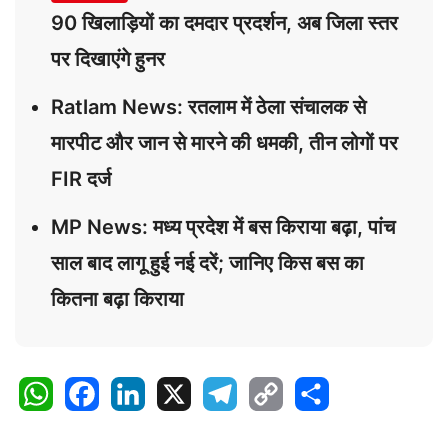
90 खिलाड़ियों का दमदार प्रदर्शन, अब जिला स्तर
पर दिखाएंगे हुनर
Ratlam News: रतलाम में ठेला संचालक से
मारपीट और जान से मारने की धमकी, तीन लोगों पर
FIR दर्ज
MP News: मध्य प्रदेश में बस किराया बढ़ा, पांच
साल बाद लागू हुई नई दरें; जानिए किस बस का
कितना बढ़ा किराया
W
F
L
X
T
C
S
h
a
i
e
o
h
a
c
n
l
p
a