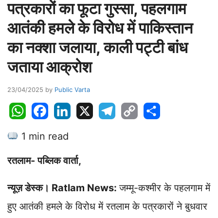
पत्रकारों का फूटा गुस्सा, पहलगाम
आतंकी हमले के विरोध में पाकिस्तान
का नक्शा जलाया, काली पट्टी बांध
जताया आक्रोश
23/04/2025
by
Public Varta
W
F
L
X
T
C
S
h
a
i
e
o
h
1 min read
a
c
n
l
p
a
t
e
k
e
y
r
रतलाम- पब्लिक वार्ता,
s
b
e
g
L
e
A
o
d
r
i
न्यूज़ डेस्क। Ratlam News:
जम्मू-कश्मीर के पहलगाम में
p
o
I
a
n
p
k
n
m
k
हुए आतंकी हमले के विरोध में रतलाम के पत्रकारों ने बुधवार