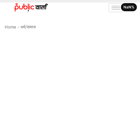
NaN%
Home
-
धर्म/समाज