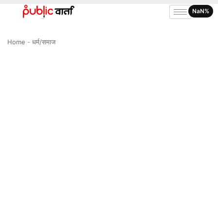
NaN%
Home
-
धर्म/समाज