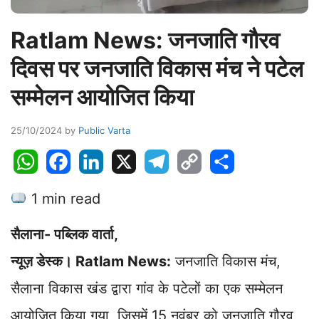
Ratlam News: जनजाति गौरव
दिवस पर जनजाति विकास मंच ने पटेल
सम्मेलन आयोजित किया
25/10/2024
by
Public Varta
W
F
L
X
T
C
S
h
a
i
e
o
h
1 min read
a
c
n
l
p
a
t
e
k
e
y
r
सैलाना- पब्लिक वार्ता,
s
b
e
g
L
e
A
o
d
r
i
न्यूज़ डेस्क। Ratlam News:
जनजाति विकास मंच,
p
o
I
a
n
सैलाना विकास खंड द्वारा गांव के पटेलों का एक सम्मेलन
p
k
n
m
k
आयोजित किया गया, जिसमें 15 नवंबर को जनजाति गौरव