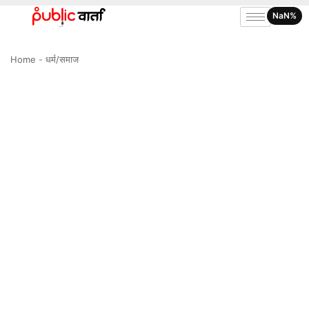
NaN%
Home
-
धर्म/समाज