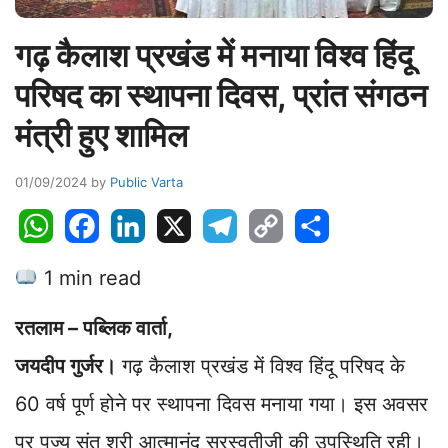
गढ़ कैलाश प्रखंड में मनाया विश्व हिंदू
परिषद का स्थापना दिवस, प्रांत संगठन
मंत्री हुए शामिल
01/09/2024
by
Public Varta
W
F
L
X
T
C
S
h
a
i
e
o
h
1 min read
a
c
n
l
p
a
t
e
k
e
y
r
रतलाम – पब्लिक वार्ता,
s
b
e
g
L
e
A
o
d
r
i
जयदीप गुर्जर।
गढ़ कैलाश प्रखंड में विश्व हिंदू परिषद के
p
o
I
a
n
60 वर्ष पूर्ण होने पर स्थापना दिवस मनाया गया। इस अवसर
p
k
n
m
k
पर पूज्य संत श्री आत्मानंद सरस्वतीजी की उपस्थिति रही।